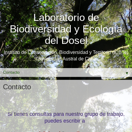
Laboratorio de
Biodiversidad y Ecología
del Dosel
Instituto de Conservación, Biodiversidad y Territorio (ICBTe)
Universidad Austral de Chile
▼
Contacto
Si tienes consultas para nuestro grupo de trabajo,
puedes escribir a